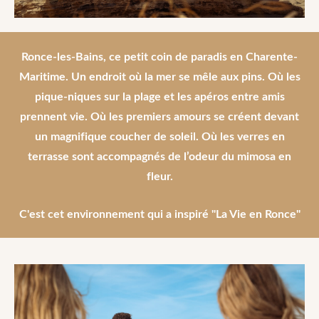
Ronce-les-Bains, ce petit coin de paradis en Charente-
Maritime. Un endroit où la mer se mêle aux pins. Où les
pique-niques sur la plage et les apéros entre amis
prennent vie. Où les premiers amours se créent devant
un magnifique coucher de soleil. Où les verres en
terrasse sont accompagnés de l’odeur du mimosa en
fleur.
C'est cet environnement qui a inspiré
"La Vie en Ronce"